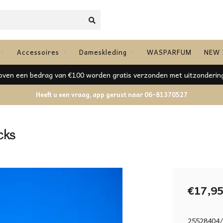
Accessoires
Dameskleding
WASPARFUM
NEW 
Mooie mix aan merken
Heeft u een vraag, app gerust naar 06-81370527
cks
€17,9
25528404/g