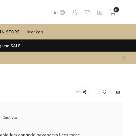
0
NL
IN STORE
Merken
5
Incl. btw
old lucky sparkle navy socks
Lees meer..