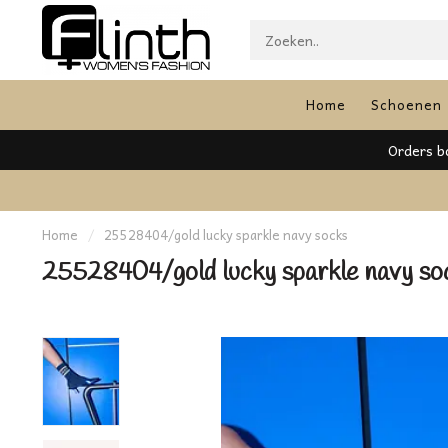
Home
Schoenen
Home
/
25528404/gold lucky sparkle navy socks
25528404/gold lucky sparkle navy so