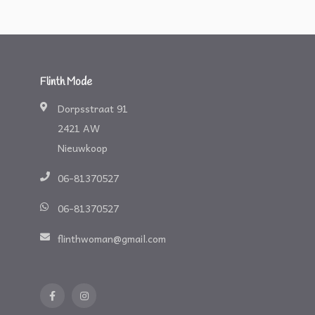
Flinth Mode
Dorpsstraat 91
2421 AW
Nieuwkoop
06-81370527
06-81370527
flinthwoman@gmail.com