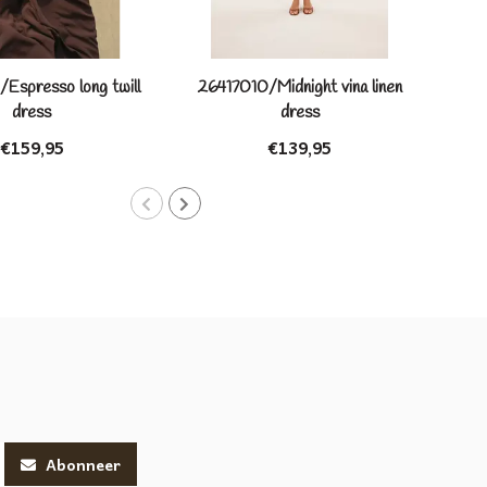
Espresso long twill
26417010/Midnight vina linen
264
dress
dress
€159,95
€139,95
Abonneer