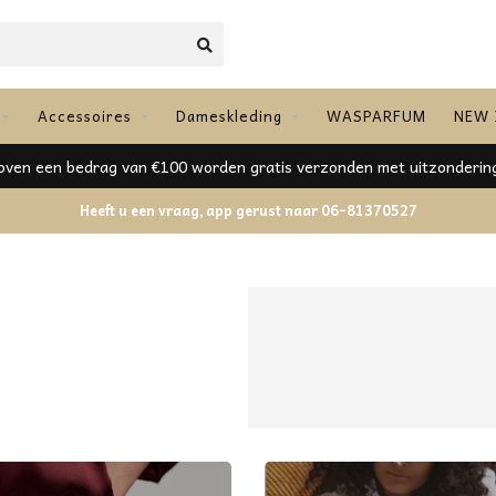
Accessoires
Dameskleding
WASPARFUM
NEW 
00 worden gratis verzonden met uitzondering van SALE!
Heeft u een vraag, app gerust naar 06-81370527