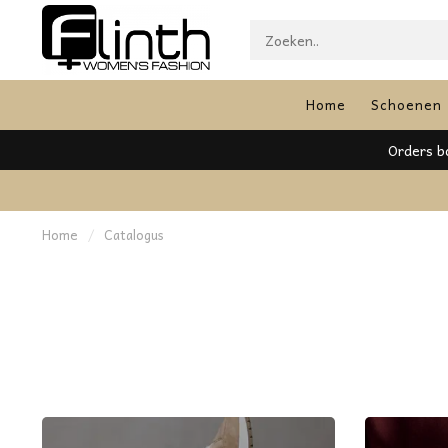
Home
Schoenen
Orders boven een bedrag van €1
Home
/
Catalogus