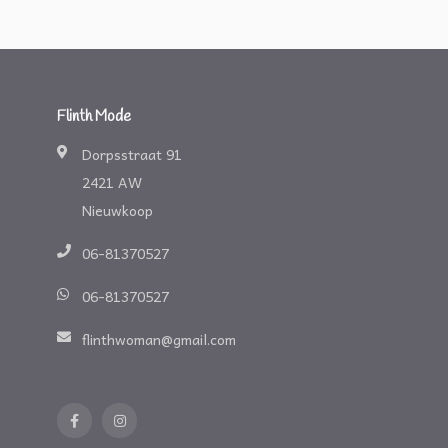
Flinth Mode
Dorpsstraat 91
2421 AW
Nieuwkoop
06-81370527
06-81370527
flinthwoman@gmail.com