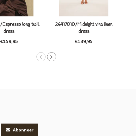
Espresso long twill
26417010/Midnight vina linen
264
dress
dress
€159,95
€139,95
Abonneer