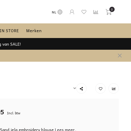
0
NL
IN STORE
Merken
g van SALE!
95
Incl. btw
Sand jela embroidery blouse
Lees meer..