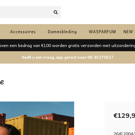
Accessoires
Dameskleding
WASPARFUM
NEW 
ven een bedrag van €100 worden gratis verzonden met uitzonderin
Heeft u een vraag, app gerust naar 06-81370527
se
€129,
26412004/