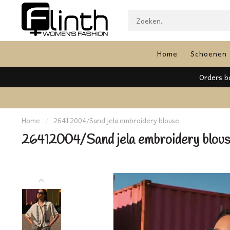
Home
Schoenen
Orders bo
Home
/
26412004/Sand jela embroidery blouse
26412004/Sand jela embroidery blou