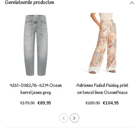
Gerelateerde producten
9251-0382/15-5279 Ocean
Adrienne Faded Paisley print
barrel jeans grey
on tencel linen OceanPeace
€89,95
€104,95
€179,90
€209,90