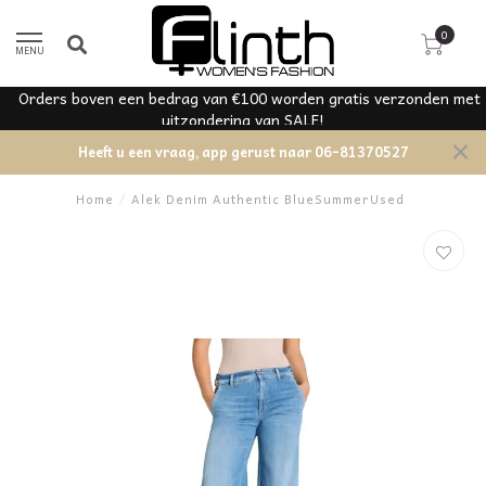
0
MENU
Orders boven een bedrag van €100 worden gratis verzonden met
uitzondering van SALE!
Heeft u een vraag, app gerust naar 06-81370527
Home
/
Alek Denim Authentic BlueSummerUsed