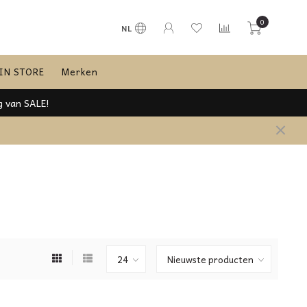
0
NL
IN STORE
Merken
g van SALE!