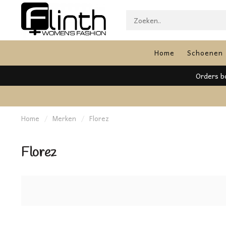
Home
Schoenen
Orders bo
Home
/
Merken
/
Florez
Florez