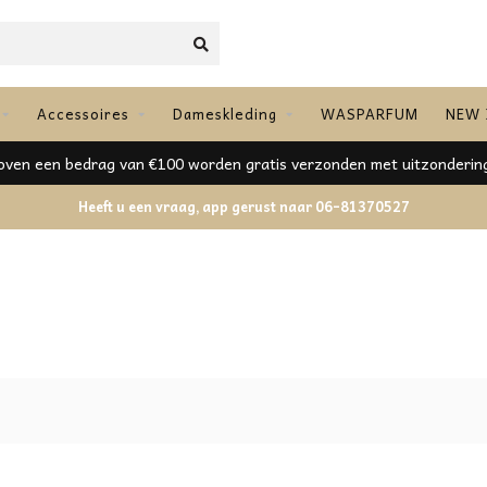
Accessoires
Dameskleding
WASPARFUM
NEW 
ven een bedrag van €100 worden gratis verzonden met uitzonderin
Heeft u een vraag, app gerust naar 06-81370527