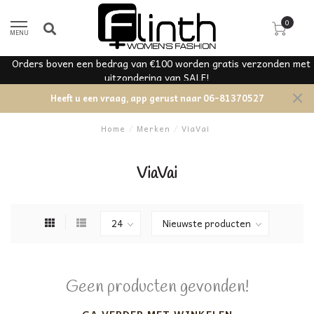
0
MENU
Orders boven een bedrag van €100 worden gratis verzonden met
uitzondering van SALE!
Heeft u een vraag, app gerust naar 06-81370527
Home
/
Merken
/
ViaVai
ViaVai
Geen producten gevonden!