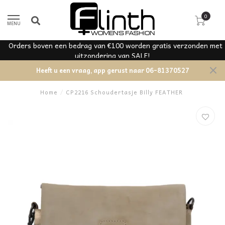
0
MENU
t
Mooie mix aan merken
Heeft u een vraag, app gerust naar 06-81370527
Home
/
CP2216 Schoudertasje Billy FEATHER