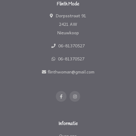
Flinth Mode
Dorpsstraat 91
2421 AW
Nieuwkoop
06-81370527
06-81370527
flinthwoman@gmail.com
Informatie
Over ons