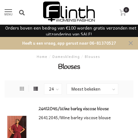
0
MENU
Orders boven een bedrag van €100 worden gratis verzonden met
uitzondering van SALE!
Heeft u een vraag, app gerust naar 06-81370527
Home
/
Dameskleding
/
Blouses
Blouses
26412045/Wine barley viscose blouse
26412045/Wine barley viscose blouse