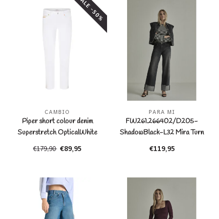
SALE -50%
CAMBIO
PARA MI
Piper short colour denim
FW261.266402/D205-
Superstretch OpticalWhite
ShadowBlack-L32 Mira Turn
Up
€89,95
€119,95
€179,90