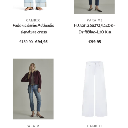
CAMBIO
PARA MI
Antonia denim Authentic
FW261.266272/D208-
signature cross
DriftBlue-L30 Kim
SuperbleachedFring
€94,95
€99,95
€189,90
PARA MI
CAMBIO