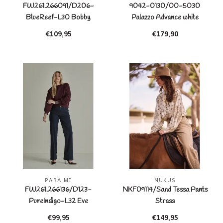
FW261.266091/D206-
9042-0130/00-5030
BlueReef-L30 Bobby
Palazzo Advance white
€109,95
€179,90
PARA MI
NUKUS
FW261.266136/D123-
NKF09114/Sand Tessa Pants
PureIndigo-L32 Eve
Strass
€99,95
€149,95