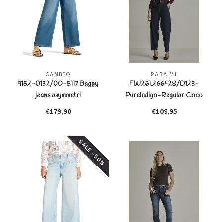
CAMBIO
PARA MI
9152-0132/00-5117 Baggy
FW261.266428/D123-
jeans asymmetri
PureIndigo-Regular Coco
City
€179,90
€109,95
SALE -50%