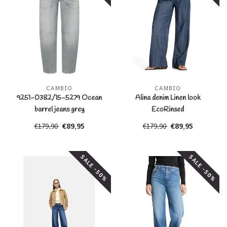
CAMBIO
CAMBIO
9251-0382/15-5279 Ocean
Alina denim Linen look
barrel jeans grey
EcoRinsed
€89,95
€89,95
€179,90
€179,90
SALE -50%
SALE -50%