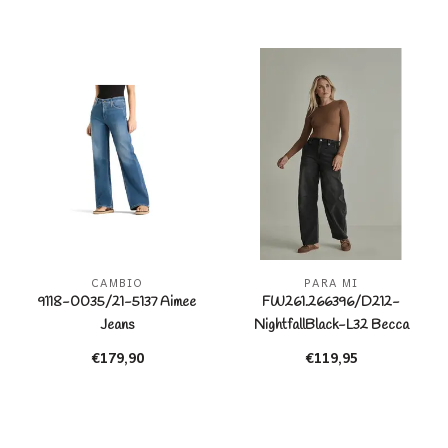
CAMBIO
PARA MI
9118-0035/21-5137 Aimee
FW261.266396/D212-
Jeans
NightfallBlack-L32 Becca
Long Barrel
€179,90
€119,95