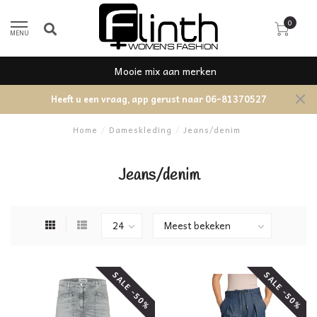
0
MENU
Mooie mix aan merken
Heeft u een vraag, app gerust naar 06-81370527
Home
/
Dameskleding
/
Jeans/denim
Jeans/denim
SALE -50%
SALE -50%