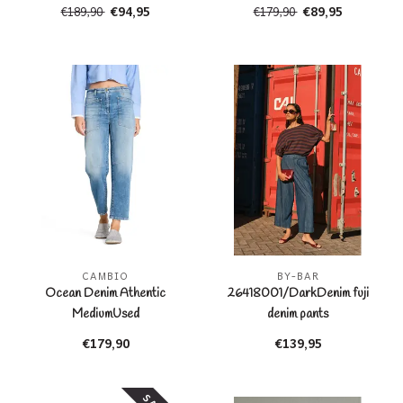
MediumFringedHem
€94,95
€89,95
€189,90
€179,90
CAMBIO
BY-BAR
Ocean Denim Athentic
26418001/DarkDenim fuji
MediumUsed
denim pants
€179,90
€139,95