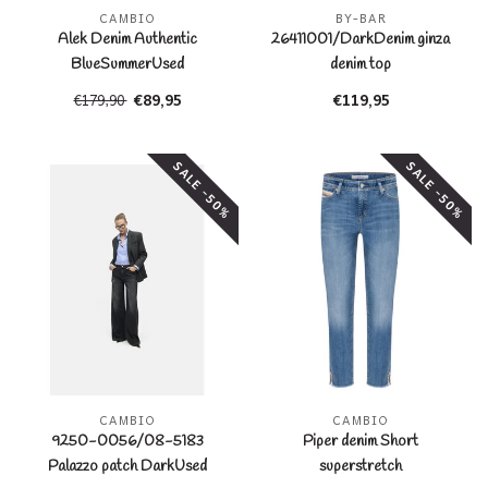
CAMBIO
BY-BAR
Alek Denim Authentic
26411001/DarkDenim ginza
BlueSummerUsed
denim top
€89,95
€119,95
€179,90
SALE -50%
SALE -50%
CAMBIO
CAMBIO
9250-0056/08-5183
Piper denim Short
Palazzo patch DarkUsed
superstretch