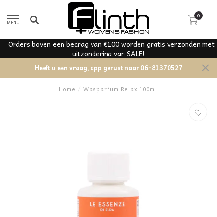
0
MENU
rag van €100 worden gratis verzonden met
itzondering van SALE!
Heeft u een vraag, app gerust naar 06-81370527
Home
/
Wasparfum Relax 100ml