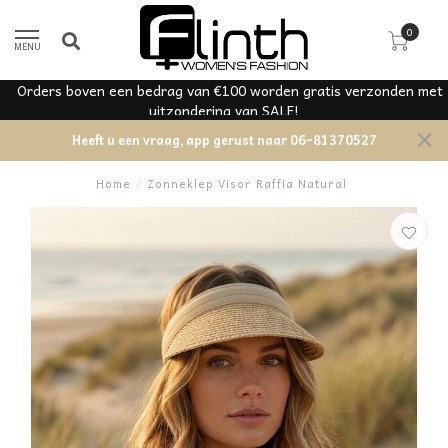
0
MENU
Orders boven een bedrag van €100 worden gratis verzonden met
uitzondering van SALE!
Heeft u een vraag, app gerust naar 06-81370527
Home
/
Zonneklep Visor Raffia Natural